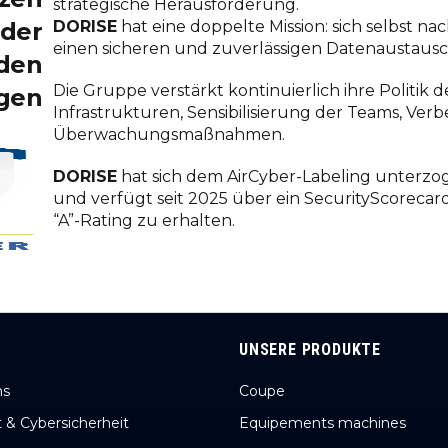
strategische Herausforderung.
 der
DORISE
hat eine doppelte Mission: sich selbst 
einen sicheren und zuverlässigen Datenaustausc
den
Die Gruppe verstärkt kontinuierlich ihre Politik 
agen
Infrastrukturen, Sensibilisierung der Teams, Ver
Überwachungsmaßnahmen.
DORISE
hat sich dem AirCyber-Labeling unterzo
und verfügt seit 2025 über ein SecurityScorecard-
“A”-Rating zu erhalten.
UNSERE PRODUKTE
ns
Coupe
t & Cybersicherheit
Equipements machines