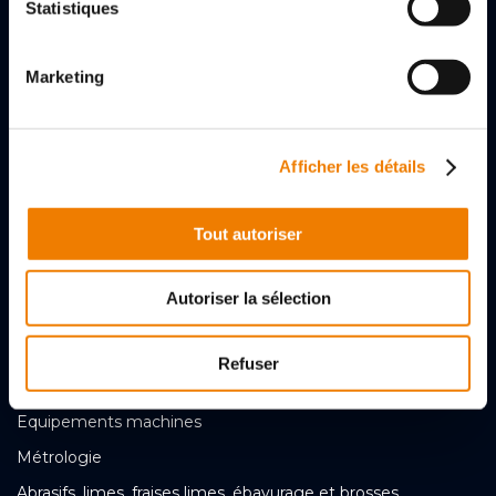
Statistiques
À PROPOS
Marketing
Über uns
Qualität & Cybersicherheit
Afficher les détails
Digitale Transformation
Ambitionen und Zahlen
Tout autoriser
Unsere Neuigkeiten
Unsere Karrieren
Autoriser la sélection
NOS PRODUITS
Refuser
Coupe
Equipements machines
Métrologie
Abrasifs, limes, fraises limes, ébavurage et brosses