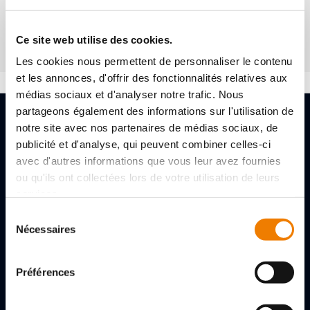
Mot de passe oublié ?
Ce site web utilise des cookies.
Les cookies nous permettent de personnaliser le contenu
et les annonces, d'offrir des fonctionnalités relatives aux
médias sociaux et d'analyser notre trafic. Nous
partageons également des informations sur l'utilisation de
notre site avec nos partenaires de médias sociaux, de
publicité et d'analyse, qui peuvent combiner celles-ci
avec d'autres informations que vous leur avez fournies
ou qu'ils ont collectées lors de votre utilisation de leurs
2, rue des Gladiateurs
services.
72000 LE MANS, FRANCE
Sélection
+33 (0)243256056
Nécessaires
du
consentement
Nous contacter
Préférences
Folgen Sie uns