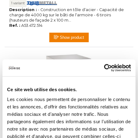
1 variant
Description :
- Construction en tôle d‘acier - Capacité de
charge de 4000 kg sur le bâti de l‘armoire - 6 tiroirs
(hauteurs de façade 2 x 100 m...
Ref. :
A53.472.514
Show product
Ce site web utilise des cookies.
Les cookies nous permettent de personnaliser le contenu
et les annonces, d'offrir des fonctionnalités relatives aux
médias sociaux et d'analyser notre trafic. Nous
Armoire 7 tiroirs Starter H1000 x P695 x L805
1 variant
partageons également des informations sur l'utilisation de
Description :
- Construction en tôle d‘acier - Capacité de
notre site avec nos partenaires de médias sociaux, de
charge de 4000 kg sur le bâti de l‘armoire - 7 tiroirs
publicité et d'analyse, qui peuvent combiner celles-ci
(hauteurs de façade 2 × 75 m...