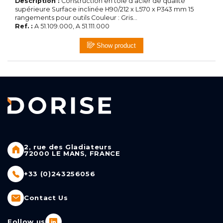
Description :
Construction en tôle d'acier de qualité
supérieure Surface inclinée H90/212 x L570 x P343 mm 15
rangements pour outils Couleur : Gris...
Ref. :
A 51.109.000, A 51.111.000
Show product
2, rue des Gladiateurs
72000 LE MANS, FRANCE
+33 (0)243256056
Contact Us
Follow us