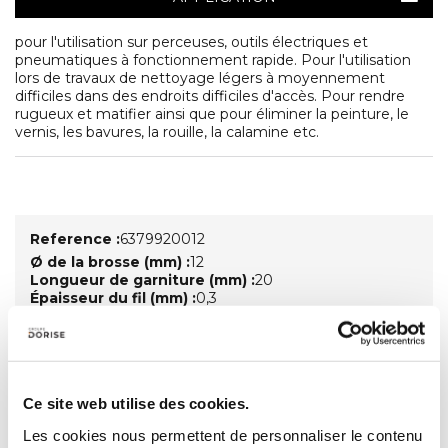
pour l'utilisation sur perceuses, outils électriques et
pneumatiques à fonctionnement rapide. Pour l'utilisation
lors de travaux de nettoyage légers à moyennement
difficiles dans des endroits difficiles d'accès. Pour rendre
rugueux et matifier ainsi que pour éliminer la peinture, le
vernis, les bavures, la rouille, la calamine etc.
Reference :
6379920012
Ø de la brosse (mm) :
12
Longueur de garniture (mm) :
20
Épaisseur du fil (mm) :
0,3
Longueur totale (mm) :
60
Vitesse de rotation max. (tr/mn) :
20000
INOX :
recommandé
Aluminium :
recommandé
Métal non ferreux :
recommandé
Ce site web utilise des cookies.
Les cookies nous permettent de personnaliser le contenu
Reference :
6379921012