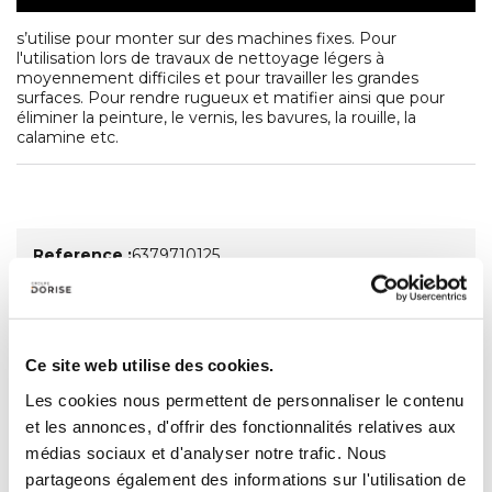
s’utilise pour monter sur des machines fixes. Pour
l'utilisation lors de travaux de nettoyage légers à
moyennement difficiles et pour travailler les grandes
surfaces. Pour rendre rugueux et matifier ainsi que pour
éliminer la peinture, le vernis, les bavures, la rouille, la
calamine etc.
Reference :
6379710125
Ø de la brosse (mm) :
125
Largeur de travail min. (mm) :
23
Longueur de garniture (mm) :
27
Épaisseur du fil (mm) :
0,3
Ø d'alésage (mm) :
40
Ce site web utilise des cookies.
Vitesse de rotation max. (tr/mn) :
6000
INOX :
recommandé
Les cookies nous permettent de personnaliser le contenu
Aluminium :
recommandé
et les annonces, d'offrir des fonctionnalités relatives aux
Métal non ferreux :
recommandé
médias sociaux et d'analyser notre trafic. Nous
partageons également des informations sur l'utilisation de