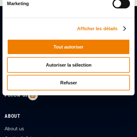
Marketing
Afficher les détails
Tout autoriser
2, rue des Gladiateurs
72000 LE MANS, FRANCE
Autoriser la sélection
+33 (0)243256056
Contact Us
Refuser
Follow us
ABOUT
About us