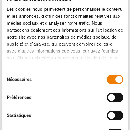
Les cookies nous permettent de personnaliser le contenu
APPLICATION
et les annonces, d'offrir des fonctionnalités relatives aux
médias sociaux et d'analyser notre trafic. Nous
pour le montage dans les machines à ébavurer de table
courantes ainsi que dans les systèmes d'ébavurage.
partageons également des informations sur l'utilisation de
Spécialement pour l'ébavurage de tubes, de profilés, de
notre site avec nos partenaires de médias sociaux, de
barres plates, etc.
publicité et d'analyse, qui peuvent combiner celles-ci
avec d'autres informations que vous leur avez fournies
ou qu'ils ont collectées lors de votre utilisation de leurs
services.
Reference :
6379710250
Sélection
Ø de la brosse (mm) :
250
Nécessaires
du
Largeur de travail min. (mm) :
60
Longueur de garniture (mm) :
50
consentement
Épaisseur du fil (mm) :
0,35
Préférences
Ø d'alésage (mm) :
50,8
Vitesse de rotation max. (tr/mn) :
3600
INOX :
recommandé
Aluminium :
recommandé
Statistiques
Métal non ferreux :
recommandé