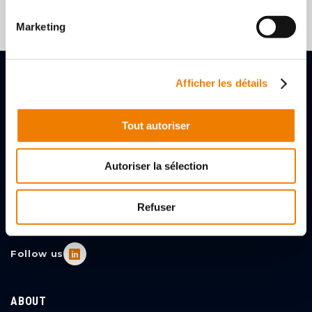
Marketing
Afficher les détails
Tout autoriser
2, rue des Gladiateurs
72000 LE MANS, FRANCE
Autoriser la sélection
+33 (0)243256056
Refuser
Contact Us
Follow us
ABOUT