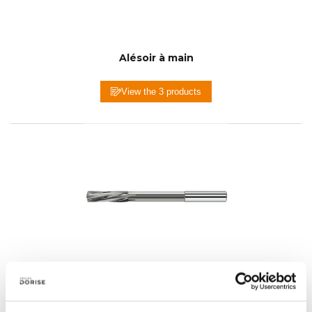
Alésoir à main
View the 3 products
Alésoirs machine