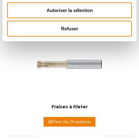
Tarauds pour filets rapportés
Autoriser la sélection
View the 3 subfamilies
Refuser
Fraises à fileter
View the 24 products