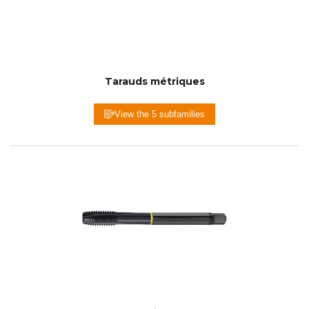
Tarauds métriques
View the 5 subfamilies