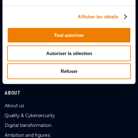
Afficher les détails
2, rue des Gladiateurs
72000 LE MANS, FRANCE
Tout autoriser
+33 (0)243256056
Autoriser la sélection
Contact Us
Refuser
Follow us
ABOUT
About us
Quality & Cybersecurity
Digital transformation
Ambition and figures