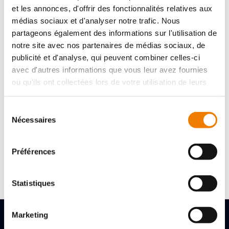
APPLICATION
et les annonces, d'offrir des fonctionnalités relatives aux
médias sociaux et d'analyser notre trafic. Nous
agent séparateur, antirouille et produit d'entretien de la
partageons également des informations sur l'utilisation de
peau. Pour graisser, conserver, étanchéifier, isoler et pour
entretenir le cuir.
notre site avec nos partenaires de médias sociaux, de
publicité et d'analyse, qui peuvent combiner celles-ci
avec d'autres informations que vous leur avez fournies
ou qu'ils ont collectées lors de votre utilisation de leurs
services.
Reference :
6398201080
Modèle :
Tube de 80 ml
Sélection
Coloris :
blanc
Nécessaires
du
consentement
Reference :
6398201750
Préférences
Modèle :
Pot de 750 ml
Coloris :
blanc
Statistiques
Marketing