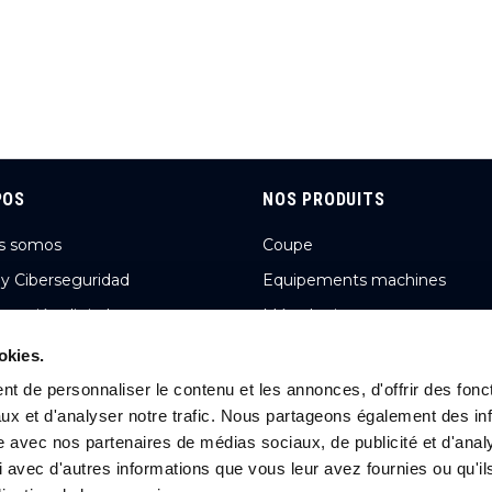
POS
NOS PRODUITS
s somos
Coupe
 y Ciberseguridad
Equipements machines
rmación digital
Métrologie
n y cifras
Abrasifs, limes, fraises limes,
okies.
ébavurage et brosses
s noticias
t de personnaliser le contenu et les annonces, d'offrir des fonct
Lubrification
ux et d'analyser notre trafic. Nous partageons également des in
s carreras
Aménagement d'atelier
site avec nos partenaires de médias sociaux, de publicité et d'anal
 avec d'autres informations que vous leur avez fournies ou qu'il
Outillage à main