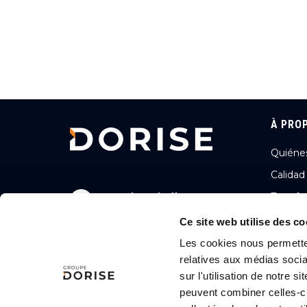
À PRO
Quiéne
Calidad
2, rue des Gladiateurs
Transfo
72000 LE MANS, FRANCE
Ambició
Ce site web utilise des co
+33 (0)243256056
Nuestra
Les cookies nous permetten
relatives aux médias socia
Nuestra
Nous contacter
sur l'utilisation de notre 
peuvent combiner celles-ci
Síganos