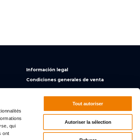
Información legal
Condiciones generales de venta
Tout autoriser
ionnalités
formations
Autoriser la sélection
yse, qui
s ont