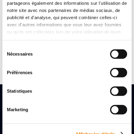
l'acier inoxydable, de l'aluminium, du cuivre pur et des
partageons également des informations sur l'utilisation de
alliages de cuivre (au plomb, <30% dans le mélange par
notre site avec nos partenaires de médias sociaux, de
machine).
publicité et d'analyse, qui peuvent combiner celles-ci
avec d'autres informations que vous leur avez fournies
ou qu'ils ont collectées lors de votre utilisation de leurs
Référence :
BCOOLMC610JER
services.
Cond :
Bidon de 25L
Sélection
Nécessaires
du
Référence :
BCOOLMC610FUT
consentement
Cond :
Fut de 208L
Préférences
Statistiques
Marketing
2, rue des Gladiateurs
72000 LE MANS, FRANCE
Afficher les détails