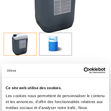
DESCRIPTIF PRODUIT
B-Cool MC 610 est un lubrifiant réfrigérant aminé exempt
de chlore, miscible dans l’eau, avec une faible teneur en
huile minérale. Le produit se distingue par son universalité,
Ce site web utilise des cookies.
la propreté des machines, des performances de coupe
élevées et sa pauvreté en mousse en eau douce.
Les cookies nous permettent de personnaliser le contenu
et les annonces, d'offrir des fonctionnalités relatives aux
Application:
B-Cool MC 610 convient à l'usinage de la fonte, de l'acier, de
médias sociaux et d'analyser notre trafic. Nous