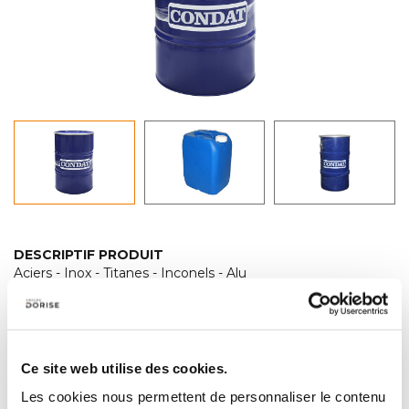
DESCRIPTIF PRODUIT
Aciers - Inox - Titanes - Inconels - Alu
Homologuées aéronautique
A base 100 % d'huiles végétales estérifiées
• Résistant aux micro-organismes : excellente bio-stabilité,
conservateur inhibant le développement bactérien
(bactéries, levures, moisissures)
Ce site web utilise des cookies.
Absence d'odeur, évite le moussage
• Biocides en conformité à la directive europ. 98/8/CE.
Les cookies nous permettent de personnaliser le contenu