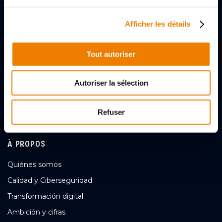
Afficher les détails
2, rue des Gladiateurs
72000 LE MANS, FRANCE
Tout autoriser
+33 (0)243256056
Autoriser la sélection
Nous contacter
Síganos
Refuser
À PROPOS
Quiénes somos
Calidad y Ciberseguridad
Transformación digital
Ambición y cifras