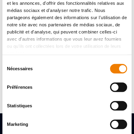
Sans bactéricide libérateur de formaldéhyde
et les annonces, d'offrir des fonctionnalités relatives aux
médias sociaux et d'analyser notre trafic. Nous
partageons également des informations sur l'utilisation de
Référence :
MECAGREEN550JER
notre site avec nos partenaires de médias sociaux, de
Cond. :
20 L
publicité et d'analyse, qui peuvent combiner celles-ci
Poids :
18.74
avec d'autres informations que vous leur avez fournies
ou qu'ils ont collectées lors de votre utilisation de leurs
services.
Référence :
MECAGREEN550TON
Cond. :
60 L
Sélection
Poids :
56.22
Nécessaires
du
consentement
Référence :
MECAGREEN550FUT
Préférences
Cond. :
215 L
Poids :
201.46
Statistiques
Marketing