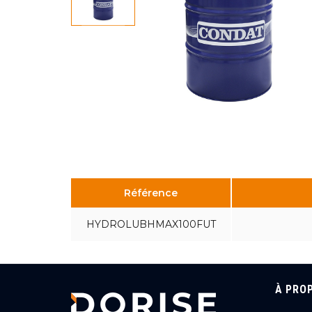
Référence
HYDROLUBHMAX100FUT
À PRO