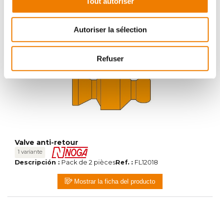
Tout autoriser
Descripción :
Pack de 2 pièces
Ref. :
FL12017
Mostrar la ficha del producto
Autoriser la sélection
Refuser
Valve anti-retour
1 variante
Descripción :
Pack de 2 pièces
Ref. :
FL12018
Mostrar la ficha del producto