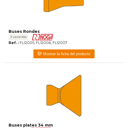
Buses Rondes
3 variantes
Ref. :
FL12005, FL12006, FL12007
Mostrar la ficha del producto
Buses plates 34 mm