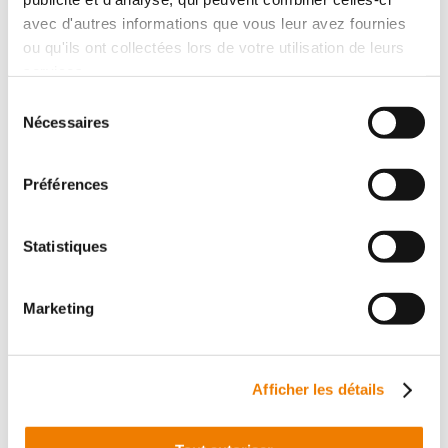
avec d'autres informations que vous leur avez fournies
ou qu'ils ont collectées lors de votre utilisation de leurs
services.
Dérivations 90°
1 variante
Sélection
Nécessaires
Descripción :
Pack de 2 pièces
Ref. :
FL12016
du
consentement
Mostrar la ficha del producto
Préférences
Statistiques
Marketing
Afficher les détails
Dérivations en T
1 variante