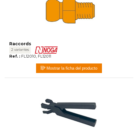
Raccords
2 variantes
Ref. :
FL12010, FL12011
Mostrar la ficha del producto