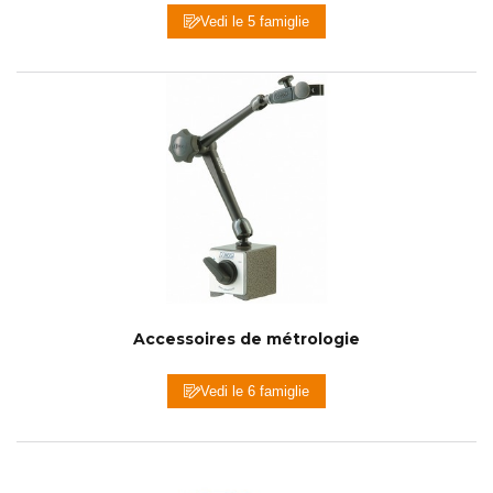
Vedi le 5 famiglie
Accessoires de métrologie
Vedi le 6 famiglie