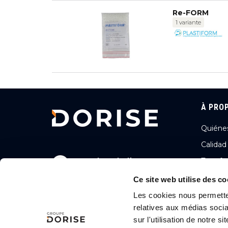
Re-FORM
1 variante
À PRO
Quiéne
Calidad
2, rue des Gladiateurs
Transfo
72000 LE MANS, FRANCE
Ambició
Ce site web utilise des co
+33 (0)243256056
Nuestra
Les cookies nous permetten
relatives aux médias socia
Nuestra
Nous contacter
sur l'utilisation de notre 