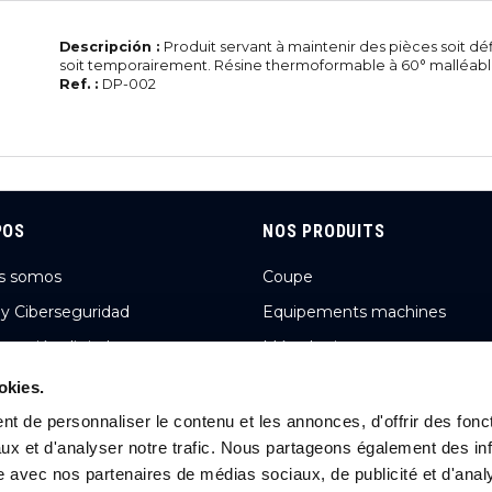
Descripción :
Produit servant à maintenir des pièces soit dé
soit temporairement. Résine thermoformable à 60° malléable à
Ref. :
DP-002
POS
NOS PRODUITS
s somos
Coupe
 y Ciberseguridad
Equipements machines
rmación digital
Métrologie
n y cifras
Abrasifs, limes, fraises limes,
okies.
ébavurage et brosses
s noticias
t de personnaliser le contenu et les annonces, d'offrir des fonct
Lubrification
ux et d'analyser notre trafic. Nous partageons également des in
s carreras
Aménagement d'atelier
site avec nos partenaires de médias sociaux, de publicité et d'anal