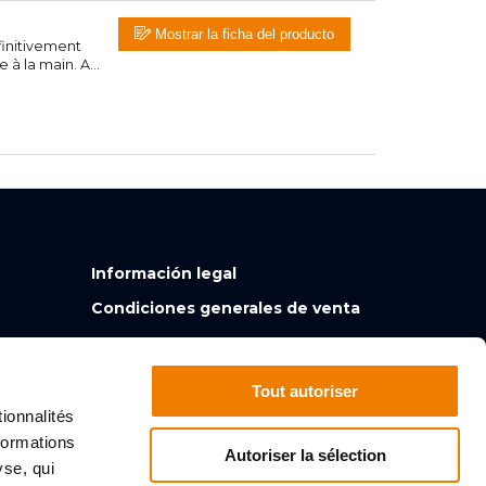
Mostrar la ficha del producto
finitivement
 la main. A...
Información legal
Condiciones generales de venta
Tout autoriser
ionnalités
formations
Autoriser la sélection
yse, qui