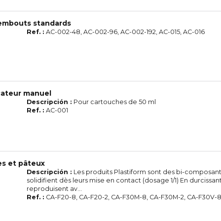
 embouts standards
Ref. :
AC-002-48, AC-002-96, AC-002-192, AC-015, AC-016
icateur manuel
Descripción :
Pour cartouches de 50 ml
Ref. :
AC-001
es et pâteux
Descripción :
Les produits Plastiform sont des bi-composant
solidifient dès leurs mise en contact (dosage 1/1) En durcissant,
reproduisent av...
Ref. :
CA-F20-8, CA-F20-2, CA-F30M-8, CA-F30M-2, CA-F30V-8 .