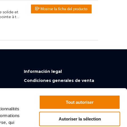
Mostrar la ficha del producto
e solide et
inte à t...
Información legal
Condiciones generales de venta
Tout autoriser
ionnalités
formations
Autoriser la sélection
yse, qui