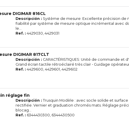
esure DIGIMAR 816CL
Descripción :
Système de mesure: Excellente précision de 
fiabilité par système de mesure optique incrémental avec d
le...
Ref. :
4429030, 4429031
esure DIGIMAR 817CLT
Descripción :
CARACTÉRISTIQUES: Unité de commande et d'a
Grand écran tactile rétroéclairé très clair • Guidage opérateur 
Ref. :
4429600, 4429601, 4429602
in réglage fin
Descripción :
Trusquin Modèle : avec socle solide et surfac
rectifiée. Vernier et graduation chromés mats. Réglage précis
blocag...
Ref. :
6344430300, 6344430500