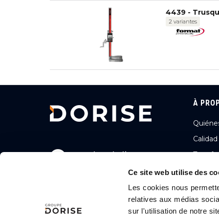
4439 - Trusqui
2 variantes
À PRO
Quiéne
Calidad
2, rue des Gladiateurs
Transfo
72000 LE MANS, FRANCE
Ambició
Ce site web utilise des co
+33 (0)243256056
Nuestra
Les cookies nous permetten
relatives aux médias socia
Nuestra
Nous contacter
sur l'utilisation de notre 