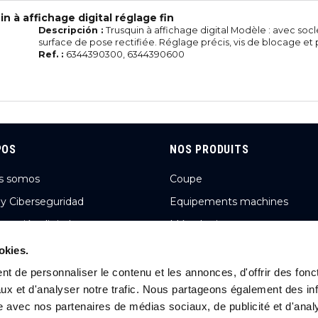
n à affichage digital réglage fin
Descripción :
Trusquin à affichage digital Modèle : avec socl
surface de pose rectifiée. Réglage précis, vis de blocage et po
Ref. :
6344390300, 6344390600
POS
NOS PRODUITS
s somos
Coupe
 y Ciberseguridad
Equipements machines
rmación digital
Métrologie
n y cifras
Abrasifs, limes, fraises limes,
okies.
ébavurage et brosses
s noticias
t de personnaliser le contenu et les annonces, d'offrir des fonct
Lubrification
ux et d'analyser notre trafic. Nous partageons également des in
s carreras
Aménagement d'atelier
site avec nos partenaires de médias sociaux, de publicité et d'anal