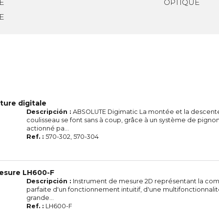
E
OPTIQUE
E
ture digitale
Descripción :
ABSOLUTE Digimatic La montée et la descent
coulisseau se font sans à coup, grâce à un système de pigno
actionné pa...
Ref. :
570-302, 570-304
esure LH600-F
Descripción :
Instrument de mesure 2D représentant la com
parfaite d'un fonctionnement intuitif, d'une multifonctionnalit
grande...
Ref. :
LH600-F