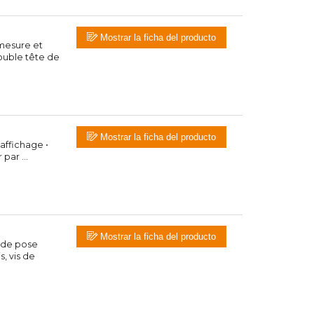
Mostrar la ficha del producto
mesure et
ouble tête de
Mostrar la ficha del producto
ffichage •
par ...
Mostrar la ficha del producto
e de pose
, vis de