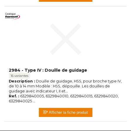
2984 - Type IV : Douille de guidage
16 variantes
Description :
Douille de guidage, HSS, pour broche type IV,
de 10 à 14 mm Modèle : HSS, dépouille. Les douilles de
guidage avec indicateur I, II et...
Ref. :
6329840005, 6329840010, 6329840015, 6329840020,
6329840025 ...
Afficher la fiche produit