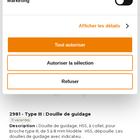
Marketing
3 variantes
Description :
Broche à choc pour brocher les rainures de
clavette, type III, HSS, 5–8 mm Modèle : HSS, dépouille. Les
douilles de guidage avec in...
Ref. :
6329800005, 6329800010, 6329800015
Afficher les détails
Afficher la fiche produit
Tout autoriser
Autoriser la sélection
Refuser
2981 - Type III : Douille de guidage
11 variantes
Description :
Douille de guidage, HSS, à collet, pour
broche type III, de 5 à 8 mm Modèle : HSS, dépouille. Les
douilles de guidage avec indicateu...