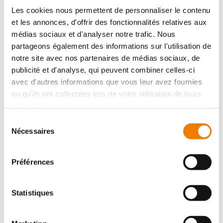
Les cookies nous permettent de personnaliser le contenu
2977 - Type II : Douille de guidage
et les annonces, d'offrir des fonctionnalités relatives aux
9 variantes
médias sociaux et d'analyser notre trafic. Nous
Description :
Douille de guidage, HSS, à collet, pour
partageons également des informations sur l'utilisation de
broche type II, de 4 à 5 mm Modèle : HSS, dépouille. Les
douilles de guidage avec indicateur...
notre site avec nos partenaires de médias sociaux, de
Ref. :
6329770005, 6329770010, 6329770015, 6329770020,
publicité et d'analyse, qui peuvent combiner celles-ci
6329770025 ...
avec d'autres informations que vous leur avez fournies
Afficher la fiche produit
ou qu'ils ont collectées lors de votre utilisation de leurs
services.
Sélection
Nécessaires
du
consentement
Préférences
Statistiques
2980 - Type III : Broche à choc