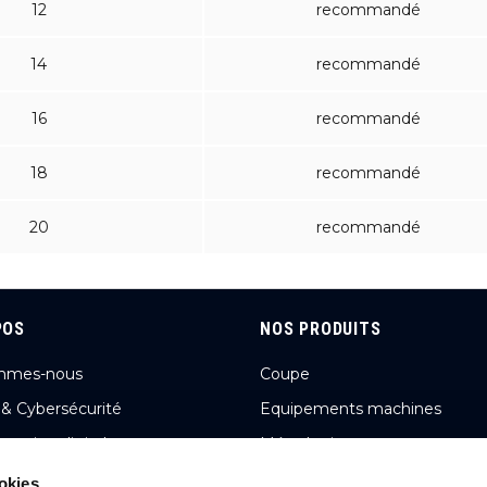
12
recommandé
14
recommandé
16
recommandé
18
recommandé
20
recommandé
POS
NOS PRODUITS
mmes-nous
Coupe
 & Cybersécurité
Equipements machines
rmation digitale
Métrologie
n et chiffres
Abrasifs, limes, fraises limes,
okies.