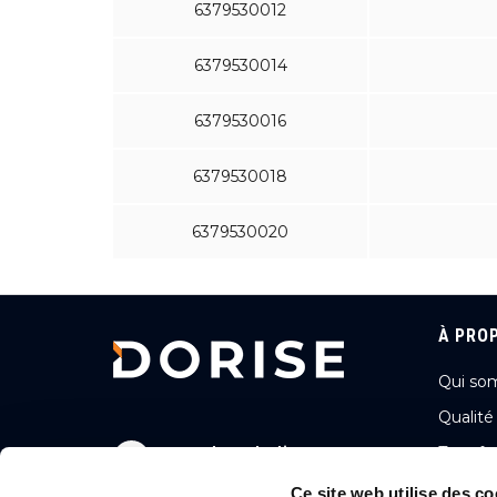
6379530012
6379530014
6379530016
6379530018
6379530020
À PRO
Qui so
Qualité
2, rue des Gladiateurs
Transfo
72000 LE MANS, FRANCE
Ambitio
Ce site web utilise des co