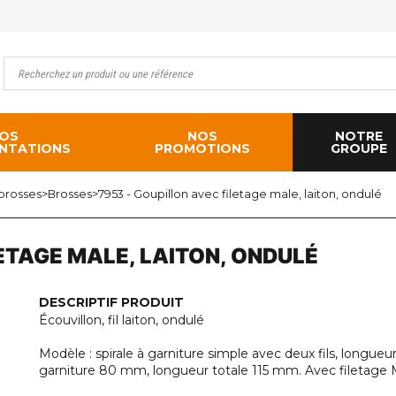
OS
NOS
NOTRE
NTATIONS
PROMOTIONS
GROUPE
 brosses
>
Brosses
>
7953 - Goupillon avec filetage male, laiton, ondulé
LETAGE MALE, LAITON, ONDULÉ
DESCRIPTIF PRODUIT
Écouvillon, fil laiton, ondulé
Modèle : spirale à garniture simple avec deux fils, longueu
garniture 80 mm, longueur totale 115 mm. Avec filetage 