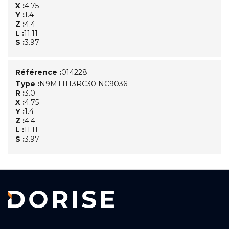
X :
4.75
Y :
1.4
Z :
4.4
L :
11.11
S :
3.97
Référence :
014228
Type :
N9MT11T3RC30 NC9036
R :
3.0
X :
4.75
Y :
1.4
Z :
4.4
L :
11.11
S :
3.97