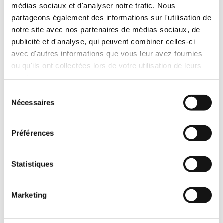
médias sociaux et d'analyser notre trafic. Nous
L :
11.11
S :
3.97
partageons également des informations sur l'utilisation de
notre site avec nos partenaires de médias sociaux, de
publicité et d'analyse, qui peuvent combiner celles-ci
Référence :
014211
avec d'autres informations que vous leur avez fournies
Type :
N9MT11T3RC20 NC40
ou qu'ils ont collectées lors de votre utilisation de leurs
R :
2.0
X :
3.75
services.
Y :
1.5
Sélection
Z :
3.5
L :
11.11
Nécessaires
du
S :
3.97
consentement
Préférences
Référence :
014226
Type :
N9MT11T3RC20 NC9036
R :
2.0
Statistiques
X :
3.75
Y :
1.5
Z :
3.5
Marketing
L :
11.11
S :
3.97