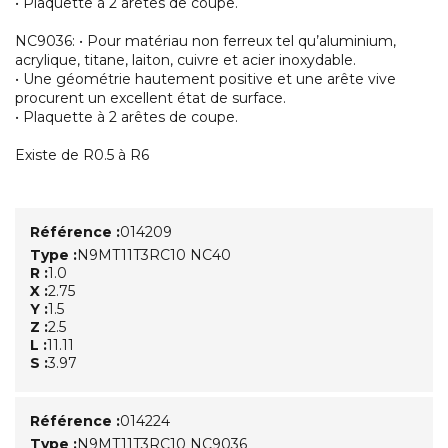
• Plaquette à 2 arêtes de coupe.
NC9036: • Pour matériau non ferreux tel qu’aluminium,
acrylique, titane, laiton, cuivre et acier inoxydable.
• Une géométrie hautement positive et une arête vive
procurent un excellent état de surface.
• Plaquette à 2 arêtes de coupe.
Existe de R0.5 à R6
Référence :
014209
Type :
N9MT11T3RC10 NC40
R :
1.0
X :
2.75
Y :
1.5
Z :
2.5
L :
11.11
S :
3.97
Référence :
014224
Type :
N9MT11T3RC10 NC9036