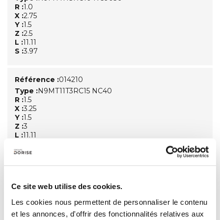
R :
1.0
X :
2.75
Y :
1.5
Z :
2.5
L :
11.11
S :
3.97
Référence :
014210
Type :
N9MT11T3RC15 NC40
R :
1.5
X :
3.25
Y :
1.5
Z :
3
L :
11.11
S :
3.97
Référence :
014225
Type :
N9MT11T3RC15 NC9036
Ce site web utilise des cookies.
R :
1.5
X :
3.25
Les cookies nous permettent de personnaliser le contenu
Y :
1.5
et les annonces, d'offrir des fonctionnalités relatives aux
Z :
3