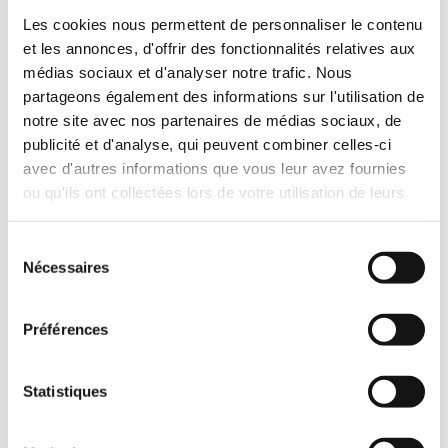
Corps de pince en acier au chrome-vanadium, nickelé
Les cookies nous permettent de personnaliser le contenu
brillant, avec levier de déverrouillage rapide.
et les annonces, d'offrir des fonctionnalités relatives aux
médias sociaux et d'analyser notre trafic. Nous
partageons également des informations sur l'utilisation de
notre site avec nos partenaires de médias sociaux, de
publicité et d'analyse, qui peuvent combiner celles-ci
Référence :
6356300180
avec d'autres informations que vous leur avez fournies
Longueur (mm) :
180
ou qu'ils ont collectées lors de votre utilisation de leurs
Capacité de serrage (mm) :
30
services.
Sélection
Référence :
6356300250
Nécessaires
du
Longueur (mm) :
250
consentement
Capacité de serrage (mm) :
40
Préférences
Référence :
6356300300
Longueur (mm) :
300
Statistiques
Capacité de serrage (mm) :
65