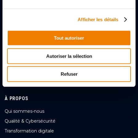
Afficher les détails
2, rue des Gladiateurs
72000 LE MANS, FRANCE
Tout autoriser
+33 (0)243256056
Autoriser la sélection
Nous contacter
Refuser
Suivez-nous
À PROPOS
Qui sommes-nous
Qualité & Cybersécurité
Transformation digitale