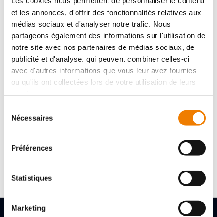
Les cookies nous permettent de personnaliser le contenu
Corps de pince en acier au chrome-vanadium, nickelé
brillant.
et les annonces, d'offrir des fonctionnalités relatives aux
médias sociaux et d'analyser notre trafic. Nous
partageons également des informations sur l'utilisation de
notre site avec nos partenaires de médias sociaux, de
APPLICATION
publicité et d'analyse, qui peuvent combiner celles-ci
avec d'autres informations que vous leur avez fournies
permet de serrer et tenir les profilés et les plats pour
ou qu'ils ont collectées lors de votre utilisation de leurs
effectuer des travaux de soudure. La forme en U permet
services.
la visibilité pendant le procédé de soudure.
Sélection
Nécessaires
du
consentement
Préférences
Référence :
6356420280
Longueur (mm) :
230
Capacité de serrage (mm) :
60
Statistiques
Marketing