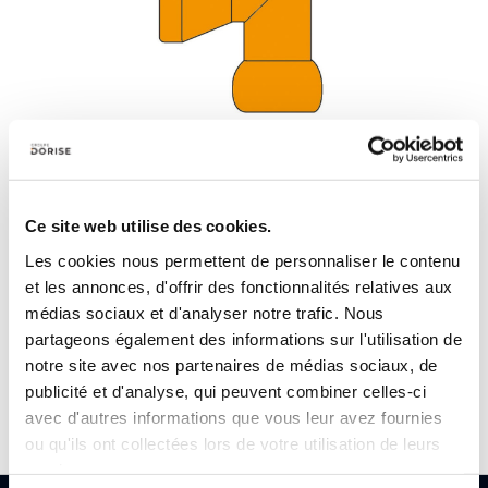
Ce site web utilise des cookies.
Les cookies nous permettent de personnaliser le contenu
et les annonces, d'offrir des fonctionnalités relatives aux
DESCRIPTIF PRODUIT
médias sociaux et d'analyser notre trafic. Nous
Pack de 2 pièces
partageons également des informations sur l'utilisation de
notre site avec nos partenaires de médias sociaux, de
publicité et d'analyse, qui peuvent combiner celles-ci
Référence :
FL14015
avec d'autres informations que vous leur avez fournies
ou qu'ils ont collectées lors de votre utilisation de leurs
services.