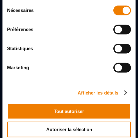
Sélection
Nécessaires
du
consentement
Préférences
2, rue des Gladiateurs
72000 LE MANS, FRANCE
Statistiques
+33 (0)243256056
Marketing
Nous contacter
Suivez-nous
Afficher les détails
À PROPOS
Tout autoriser
Qui sommes-nous
Autoriser la sélection
Qualité & Cybersécurité