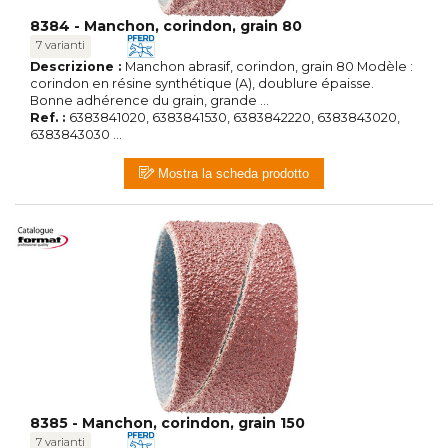
8384 - Manchon, corindon, grain 80
7 varianti
Descrizione :
Manchon abrasif, corindon, grain 80 Modèle :
corindon en résine synthétique (A), doublure épaisse.
Bonne adhérence du grain, grande ...
Ref. :
6383841020, 6383841530, 6383842220, 6383843020,
6383843030 ...
Mostra la scheda prodotto
8385 - Manchon, corindon, grain 150
7 varianti