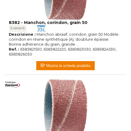
8382 - Manchon, corindon, grain 50
5 varianti
Descrizione :
Manchon abrasif, corindon, grain 50 Modèle :
corindon en résine synthétique (A), doublure épaisse.
Bonne adhérence du grain, grande ...
Ref. :
6383821530, 6383822220, 6383823030, 6383824530,
6383826030
Mostra la scheda prodotto