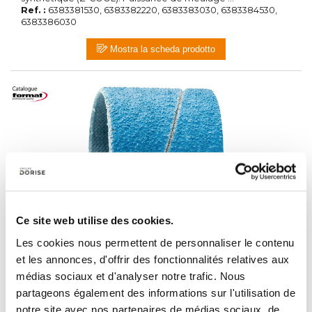
Ref. :
6383381530, 6383382220, 6383383030, 6383384530,
6383386030
Mostra la scheda prodotto
Ce site web utilise des cookies.
8339 - Manchons zirconium, grain 80
5 varianti
Les cookies nous permettent de personnaliser le contenu
Descrizione :
Manchons zirconium, grain 80 Modèle :
et les annonces, d'offrir des fonctionnalités relatives aux
garniture en corindon zirconien avec liant en résine
synthétique (Z-COOL). Puissance de meulage ...
médias sociaux et d'analyser notre trafic. Nous
Ref. :
6383391530, 6383392220, 6383393030, 6383394530,
partageons également des informations sur l'utilisation de
6383396030
notre site avec nos partenaires de médias sociaux, de