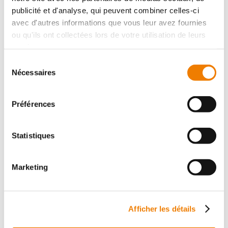
publicité et d'analyse, qui peuvent combiner celles-ci
Mostra la scheda prodotto
avec d'autres informations que vous leur avez fournies
ou qu'ils ont collectées lors de votre utilisation de leurs
services.
Sélection
Nécessaires
du
consentement
Préférences
Statistiques
8341 - Manchon corindon/zircon, grain 150
5 varianti
Descrizione :
Manchon abrasif, mélange de corindon
zirconien/de corindon, grain 150 Modèle : garniture en
Marketing
corindon zirconien avec liant en résine sy...
Ref. :
6383411530, 6383412220, 6383413030, 6383414530,
6383416030
Afficher les détails
Mostra la scheda prodotto