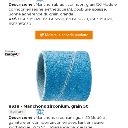
Descrizione :
Manchon abrasif, corindon, grain 150 Modèle :
corindon en résine synthétique (A), doublure épaisse.
Bonne adhérence du grain, grande...
Ref. :
6383851020, 6383851530, 6383852220, 6383853020,
6383853030 ...
Mostra la scheda prodotto
8338 - Manchons zirconium, grain 50
5 varianti
Descrizione :
Manchons zirconium, grain 50 Modèle :
garniture en corindon zirconien avec liant en résine
synthétique (Z-COOL). Puissance de meulage ...