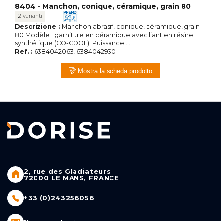
8404 - Manchon, conique, céramique, grain 80
2 varianti
Descrizione :
Manchon abrasif, conique, céramique, grain
80 Modèle : garniture en céramique avec liant en résine
synthétique (CO-COOL). Puissance ...
Ref. :
6384042063, 6384042930
Mostra la scheda prodotto
2, rue des Gladiateurs
72000 LE MANS, FRANCE
+33 (0)243256056