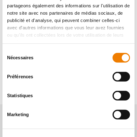
partageons également des informations sur l'utilisation de
notre site avec nos partenaires de médias sociaux, de
publicité et d'analyse, qui peuvent combiner celles-ci
avec d'autres informations que vous leur avez fournies
ou qu'ils ont collectées lors de votre utilisation de leurs
services.
Sélection
Nécessaires
du
Lames de scie à main
consentement
Vedi i 3 prodotti
Préférences
Statistiques
Marketing
Hai bisogno
di consigli
Contatta il nostro servizio clienti